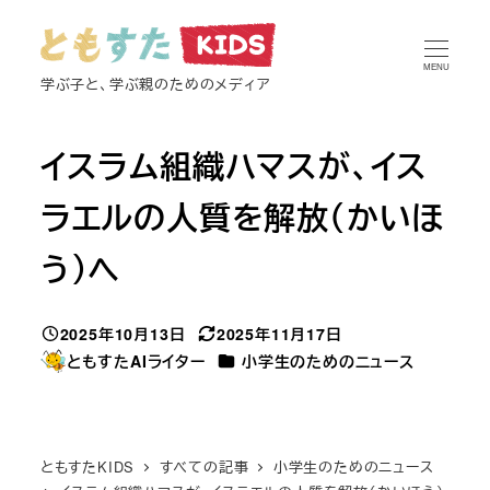
メ
イ
MENU
ン
学ぶ子と、学ぶ親のためのメディア
コ
ン
イスラム組織ハマスが、イス
テ
ン
ラエルの人質を解放（かいほ
ツ
う）へ
へ
移
動
2025年10月13日
2025年11月17日
投稿日
更新日
カテゴリー
ともすたAIライター
小学生のためのニュース
著
者
ともすたKIDS
すべての記事
小学生のためのニュース