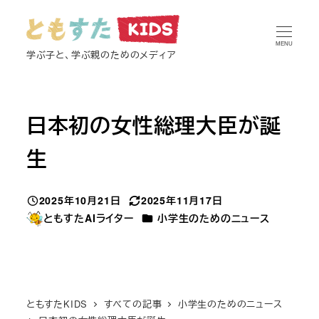
メ
イ
MENU
ン
学ぶ子と、学ぶ親のためのメディア
コ
ン
テ
日本初の女性総理大臣が誕
ン
生
ツ
へ
移
2025年10月21日
2025年11月17日
投稿日
更新日
動
カテゴリー
ともすたAIライター
小学生のためのニュース
著
者
ともすたKIDS
すべての記事
小学生のためのニュース