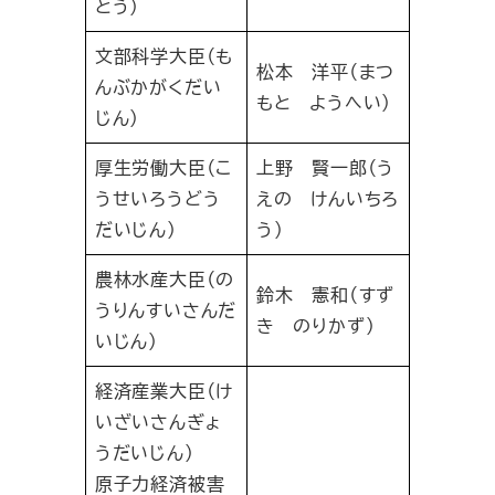
とう）
文部科学大臣（も
松本 洋平（まつ
んぶかがくだい
もと ようへい）
じん）
厚生労働大臣（こ
上野 賢一郎（う
うせいろうどう
えの けんいちろ
だいじん）
う）
農林水産大臣（の
鈴木 憲和（すず
うりんすいさんだ
き のりかず）
いじん）
経済産業大臣（け
いざいさんぎょ
うだいじん）
原子力経済被害