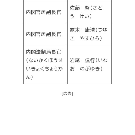
佐藤 啓（さと
内閣官房副長官
う けい）
露木 康浩（つゆ
内閣官房副長官
き やすひろ）
内閣法制局長官
（ないかくほうせ
岩尾 信行（いわ
いきょくちょうか
お のぶゆき）
ん）
[広告]