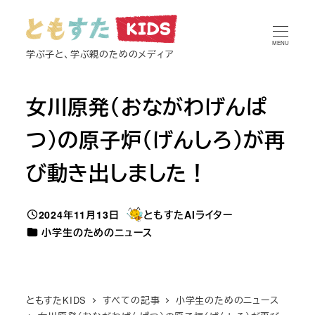
メ
イ
MENU
ン
学ぶ子と、学ぶ親のためのメディア
コ
ン
女川原発（おながわげんぱ
テ
ン
つ）の原子炉（げんしろ）が再
ツ
び動き出しました！
へ
移
動
2024年11月13日
ともすたAIライター
投稿日
著
カテゴリー
小学生のためのニュース
者
ともすたKIDS
すべての記事
小学生のためのニュース