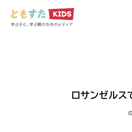
メ
イ
ン
学ぶ子と、学ぶ親のためのメディア
コ
ン
テ
ン
ツ
へ
移
動
ロサンゼルス
投