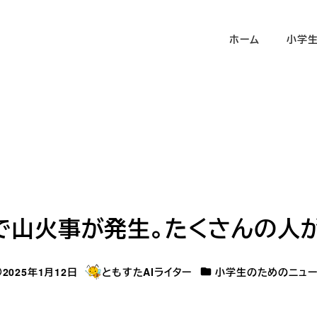
ホーム
小学
で山火事が発生。たくさんの人
カテゴリー
2025年1月12日
ともすたAIライター
小学生のためのニュー
稿日
著
者