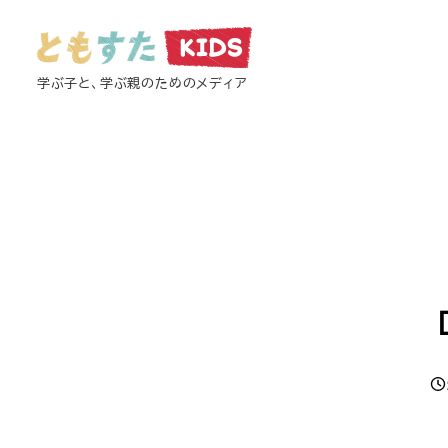
メ
イ
ン
学ぶ子と、学ぶ親のためのメディア
コ
ン
テ
ン
ツ
へ
移
動
投