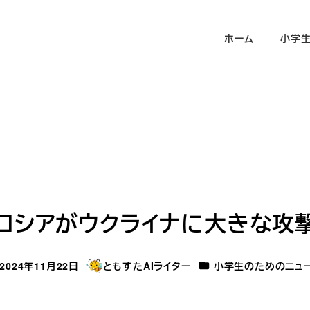
ホーム
小学
ロシアがウクライナに大きな攻
カテゴリー
2024年11月22日
ともすたAIライター
小学生のためのニュ
稿日
著
者