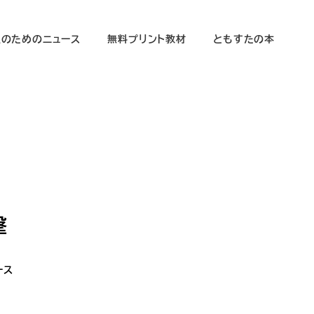
生のためのニュース
無料プリント教材
ともすたの本
撃
ース