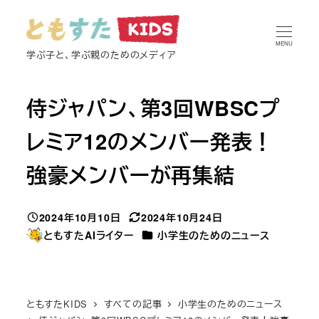
メ
イ
MENU
ン
学ぶ子と、学ぶ親のためのメディア
コ
ン
侍ジャパン、第3回WBSCプ
テ
ン
レミア12のメンバー発表！
ツ
強豪メンバーが再集結
へ
移
動
2024年10月10日
2024年10月24日
投稿日
更新日
カテゴリー
ともすたAIライター
小学生のためのニュース
著
者
ともすたKIDS
すべての記事
小学生のためのニュース