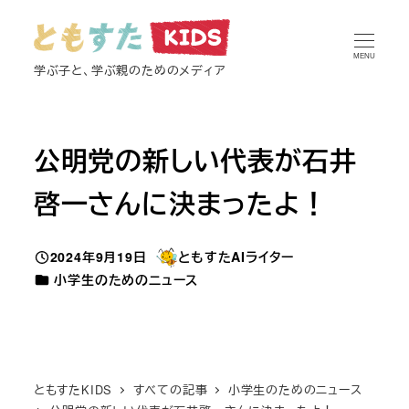
メ
イ
MENU
ン
学ぶ子と、学ぶ親のためのメディア
コ
ン
テ
公明党の新しい代表が石井
ン
啓一さんに決まったよ！
ツ
へ
移
2024年9月19日
ともすたAIライター
投稿日
著
動
カテゴリー
小学生のためのニュース
者
ともすたKIDS
すべての記事
小学生のためのニュース