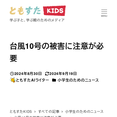
メ
イ
MENU
ン
学ぶ子と、学ぶ親のためのメディア
コ
ン
テ
台風10号の被害に注意が必
ン
要
ツ
へ
移
2024年8月30日
2024年9月19日
投稿日
更新日
動
カテゴリー
ともすたAIライター
小学生のためのニュース
著
者
ともすたKIDS
すべての記事
小学生のためのニュース