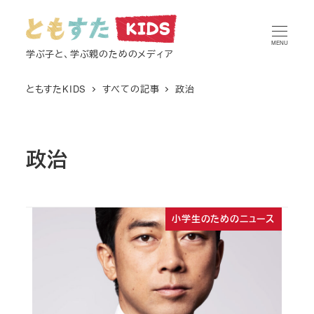
メ
イ
MENU
ン
学ぶ子と、学ぶ親のためのメディア
コ
ともすたKIDS
すべての記事
政治
ン
テ
ン
ツ
政治
へ
移
動
小学生のためのニュース